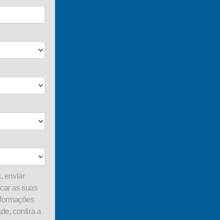
, enviar
car as suas
nformações
de, confira a