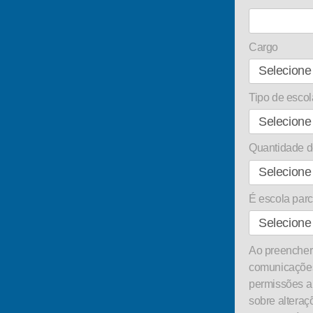
Cargo
Tipo de escol
Quantidade d
É escola pa
Ao preencher 
comunicações
permissões a
sobre alteraç