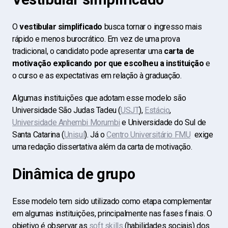
O
vestibular simplificado
busca tornar o ingresso mais
rápido e menos burocrático. Em vez de uma prova
tradicional, o candidato pode apresentar uma
carta de
motivação explicando por que escolheu a instituição
e
o curso e as expectativas em relação à graduação.
Algumas instituições que adotam esse modelo são
Universidade São Judas Tadeu (
USJT
),
Estácio
,
Universidade Anhembi Morumbi
e Universidade do Sul de
Santa Catarina (
Unisul
). Já o
Centro Universitário FMU
exige
uma redação dissertativa além da carta de motivação.
Dinâmica de grupo
Esse modelo tem sido utilizado como etapa complementar
em algumas instituições, principalmente nas fases finais. O
objetivo é observar as
soft skills
(habilidades sociais) dos