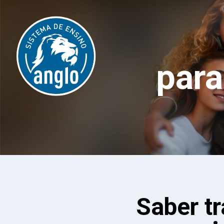
par
Saber t