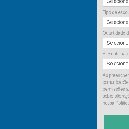
Tipo de escol
Quantidade d
É escola pa
Ao preencher 
comunicações
permissões a
sobre alteraç
nossa
Polític