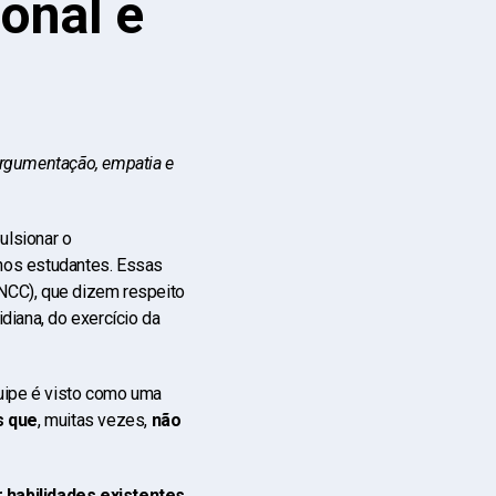
ional e
rgumentação, empatia e
ulsionar o
nos estudantes. Essas
NCC), que dizem respeito
diana, do exercício da
quipe é visto como uma
s que
, muitas vezes,
não
 habilidades existentes