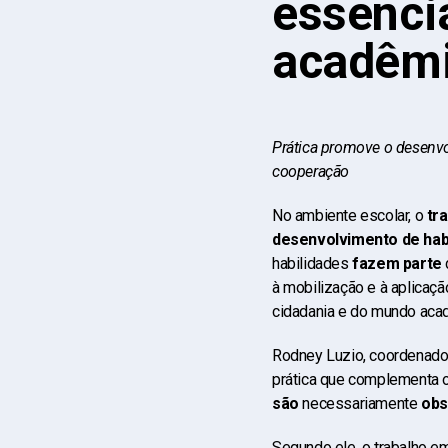
essencia
acadêm
Prática promove o desenv
cooperação
No ambiente escolar, o
tr
desenvolvimento de hab
habilidades
fazem parte
à mobilização e à aplicaçã
cidadania e do mundo aca
Rodney Luzio, coordenador
prática que complementa o
são
necessariamente
obs
Segundo ele, o trabalho em