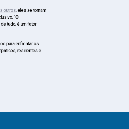
s outros
, eles se tornam
usivo. “
O
 de tudo, é um fator
os para enfrentar os
áticos, resilientes e