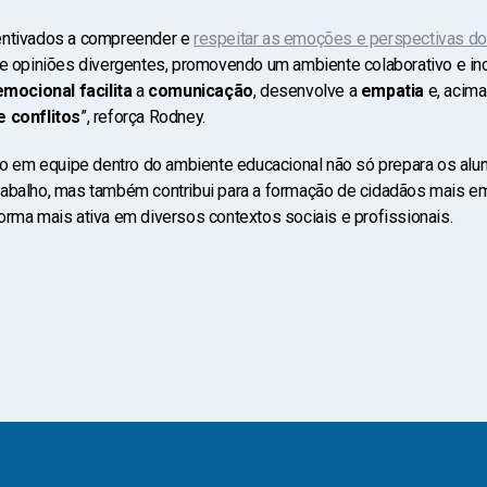
entivados a compreender e
respeitar as emoções e perspectivas do
 e opiniões divergentes, promovendo um ambiente colaborativo e incl
ocional facilita
a
comunicação
, desenvolve a
empatia
e, acima
 conflitos
”, reforça Rodney.
lho em equipe dentro do ambiente educacional não só prepara os alun
abalho, mas também contribui para a formação de cidadãos mais emp
orma mais ativa em diversos contextos sociais e profissionais.