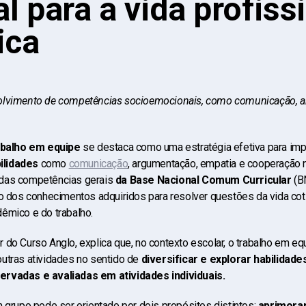
l para a vida profiss
ica
olvimento de competências socioemocionais, como comunicação, a
abalho em equipe
se destaca como uma estratégia efetiva para imp
ilidades
como
comunicação
, argumentação, empatia e cooperação 
das competências gerais
da Base Nacional Comum Curricular
(B
o dos conhecimentos adquiridos para resolver questões da vida coti
dêmico e do trabalho.
 do Curso Anglo, explica que, no contexto escolar, o trabalho em e
utras atividades no sentido de
diversificar e explorar habilidade
ervadas e avaliadas em atividades individuais.
 grupo pode ser orientado por dois propósitos distintos:
aprimorar