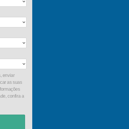
, enviar
car as suas
nformações
de, confira a