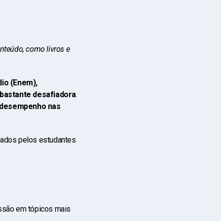
onteúdo, como livros e
io (Enem),
 bastante desafiadora
.
m desempenho nas
tados pelos estudantes
essão em tópicos mais