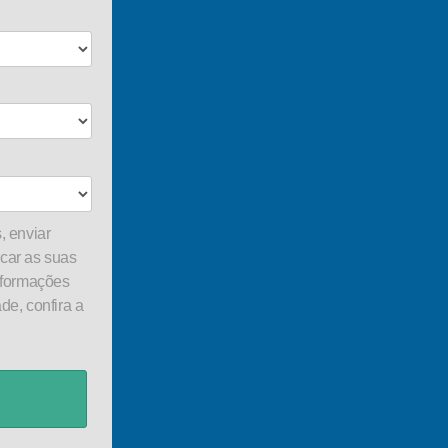
, enviar
car as suas
nformações
de, confira a