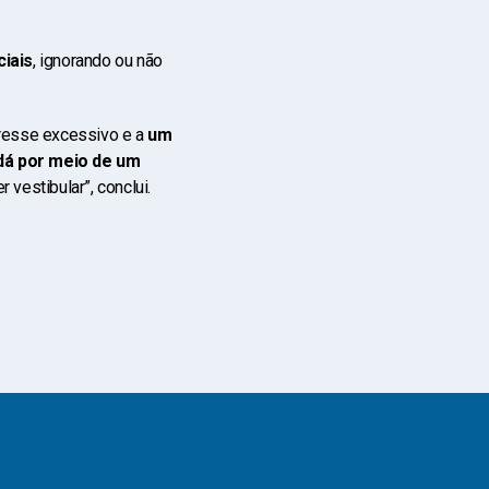
ciais
, ignorando ou não
resse excessivo e a
um
á por meio de um
 vestibular”, conclui.