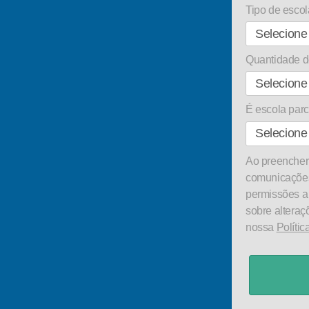
Tipo de escol
Quantidade d
É escola pa
Ao preencher 
comunicações
permissões a
sobre alteraç
nossa
Polític