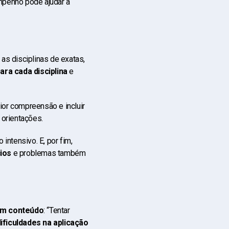
mpenho pode ajudar a
 as disciplinas de exatas,
ra cada disciplina
e
or compreensão e incluir
 orientações.
ntensivo. E, por fim,
cios
e problemas também
um conteúdo
: “Tentar
ificuldades na aplicação