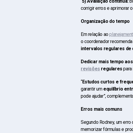
5) Avaliação contínua:
bu
corrigir erros e aprimorar
Organização do tempo
Em relação ao
planejamen
o coordenador recomenda
intervalos regulares de
Dedicar mais tempo aos 
revisões
regulares
para
“
Estudos curtos e freq
garantir um
equilíbrio en
pode ajudar”, complement
Erros mais comuns
Segundo Rodney, um erro
memorizar fórmulas e pro