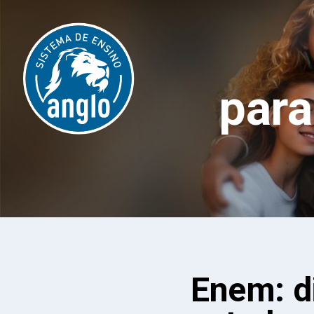
par
Enem: d