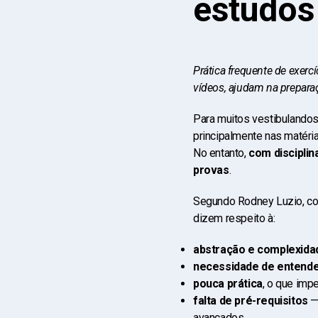
estudos
Prática frequente de exerc
vídeos, ajudam na prepara
Para muitos vestibulandos
principalmente nas matéri
No entanto,
com disciplin
provas
.
Segundo Rodney Luzio, coo
dizem respeito à:
abstração e complexida
necessidade de entende
pouca prática
, o que imp
falta de pré-requisitos
—
avançados.