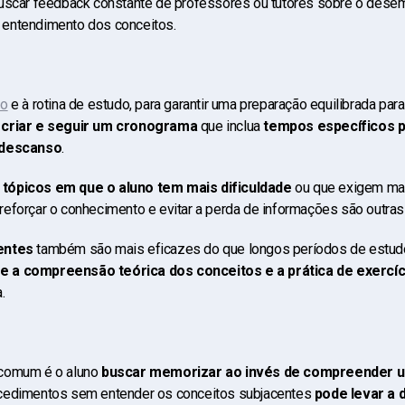
scar feedback constante de professores ou tutores sobre o dese
 o entendimento dos conceitos.
to
e à rotina de estudo, para garantir uma preparação equilibrada para
criar e seguir um cronograma
que inclua
tempos específicos pa
 descanso
.
tópicos em que o aluno tem mais dificuldade
ou que exigem mai
 reforçar o conhecimento e evitar a perda de informações são outras
uentes
também são mais eficazes do que longos períodos de estudo i
tre a compreensão teórica dos conceitos e a prática de exercí
a.
 comum é o aluno
buscar memorizar ao invés de compreender 
cedimentos sem entender os conceitos subjacentes
pode levar a d