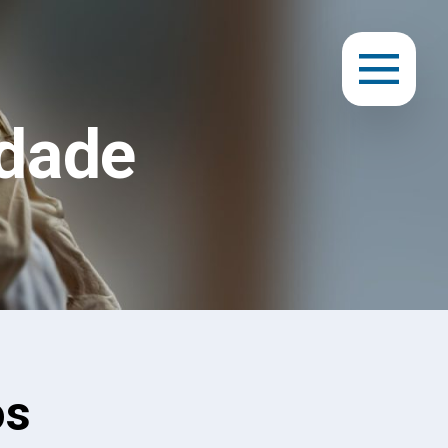
dade
os