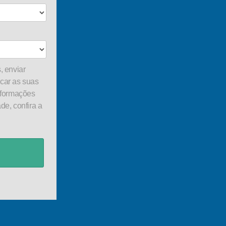
, enviar
car as suas
nformações
de, confira a