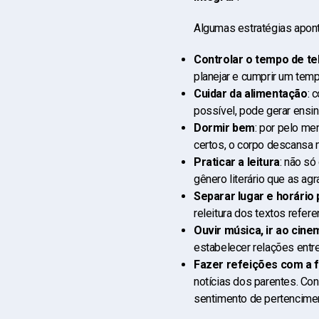
Algumas estratégias apont
Controlar o tempo de te
planejar e cumprir um tem
Cuidar da alimentação
: 
possível, pode gerar ensi
Dormir bem
: por pelo me
certos, o corpo descansa 
Praticar a leitura
: não s
gênero literário que as agr
Separar lugar e horário
releitura dos textos refer
Ouvir música, ir ao cine
estabelecer relações entr
Fazer refeições com a f
notícias dos parentes. Con
sentimento de pertencimen