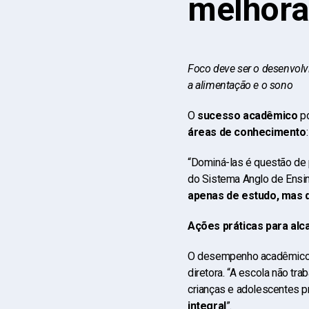
melhora
Foco deve ser o desenvolvi
a alimentação e o sono
O
sucesso acadêmico
po
áreas de conhecimento
“Dominá-las é questão de 
do Sistema Anglo de Ensin
apenas de estudo, mas d
Ações práticas para al
O desempenho acadêmico
diretora. “A escola não tr
crianças e adolescentes 
integral
”.