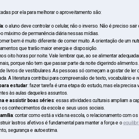
adas por ela para melhorar o aproveitamento são:
la
: o aluno deve controlar o celular, não o inverso. Não é preciso sai
po máximo de permanência diária nessas mídias.
comer bem é muito diferente de comer muito. A orientação de um nutr
namentos que trarão maior energia e disposição.
nos oito horas por noite. Vale lembrar que, ao se alimentar adequad
mais, porque não tem que passar parte da noite digerindo alimentos
ó de livros de vestibulares. As pessoas só começam a gostar de le
ada. A literatura contribui para compreensão de texto, vocabulário e re
 para estudar
: fazer tarefa é uma etapa do estudo, mas ela precisa
entes às aulas daqueles assuntos.
ma e assistir boas séries
: essas atividades culturais ampliam a ca
e os conhecimentos da escola e seus usos sociais.
amília
: contar como está a vida na escola, o relacionamento com os 
struir lastros afetivos é fundamental para manter a força e o
equilíb
to, segurança e autoestima.