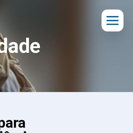
dade
para