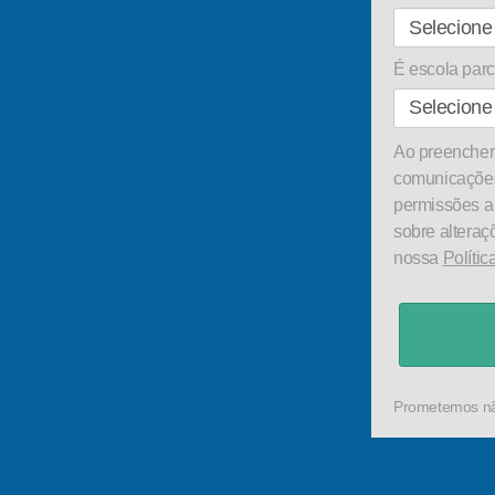
É escola pa
Ao preencher 
comunicações
permissões a
sobre alteraç
nossa
Polític
Prometemos não