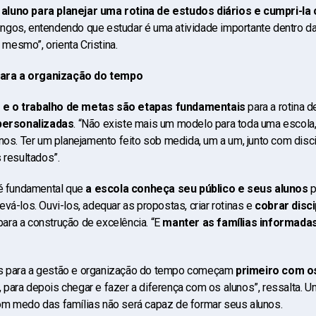
aluno para planejar uma rotina de estudos diários e cumpri-la
gos, entendendo que estudar é uma atividade importante dentro da 
mesmo”, orienta Cristina.
ara a organização do tempo
e o trabalho de metas são etapas fundamentais
para a rotina 
personalizadas
. “Não existe mais um modelo para toda uma escola,
nos. Ter um planejamento feito sob medida, um a um, junto com disci
s resultados”.
 é fundamental que
a escola conheça seu público e seus alunos
p
vá-los. Ouvi-los, adequar as propostas, criar rotinas e
cobrar disci
para a construção de excelência. “E
manter as famílias informada
s para a gestão e organização do tempo começam
primeiro com o
 para depois chegar e fazer a diferença com os alunos”, ressalta. 
om medo das famílias não será capaz de formar seus alunos.