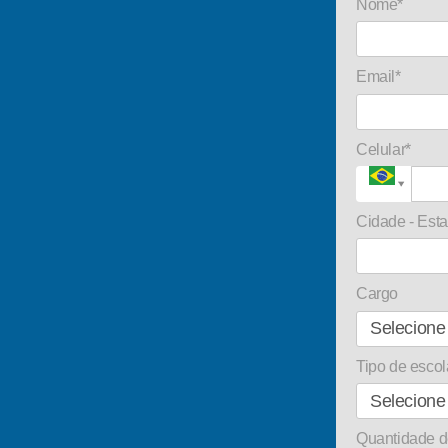
Nome*
Email*
Celular*
Cidade - Est
Cargo
Tipo de escol
Quantidade d