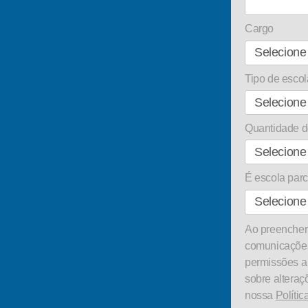
Cargo
Tipo de escol
Quantidade d
É escola pa
Ao preencher 
comunicações
permissões a
sobre alteraç
nossa
Polític