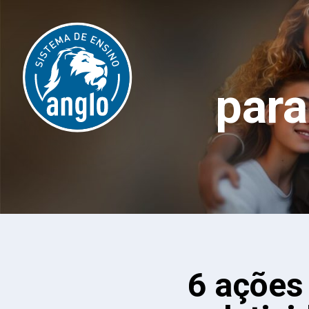
par
6 ações