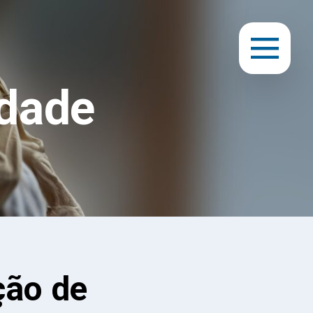
dade
ção de