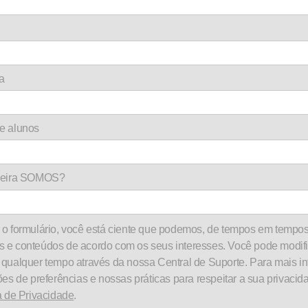
a
e alunos
rceira SOMOS?
o formulário, você está ciente que podemos, de tempos em tempos
 e conteúdos de acordo com os seus interesses. Você pode modifi
 qualquer tempo através da nossa Central de Suporte. Para mais i
ões de preferências e nossas práticas para respeitar a sua privacida
a de Privacidade
.