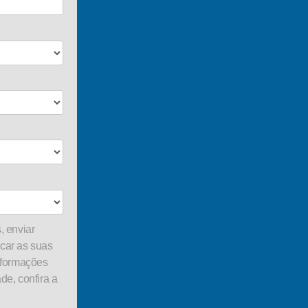
, enviar
car as suas
nformações
de, confira a