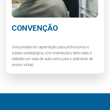
CONVENÇÃO
WO
Uma jornada de capacitação para professores e
Uma jo
equipe pedagógica, com orientações tanto para o
equipe
trabalho em sala de aula como para o ambiente de
trabal
ensino virtual.
ensino v