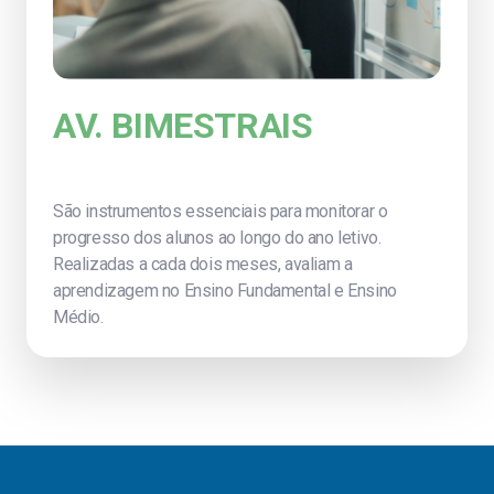
AV. BIMESTRAIS
AV
São instrumentos essenciais para monitorar o
Este a
progresso dos alunos ao longo do ano letivo.
englob
Realizadas a cada dois meses, avaliam a
infraes
aprendizagem no Ensino Fundamental e Ensino
proced
Médio.
eficiên
institu